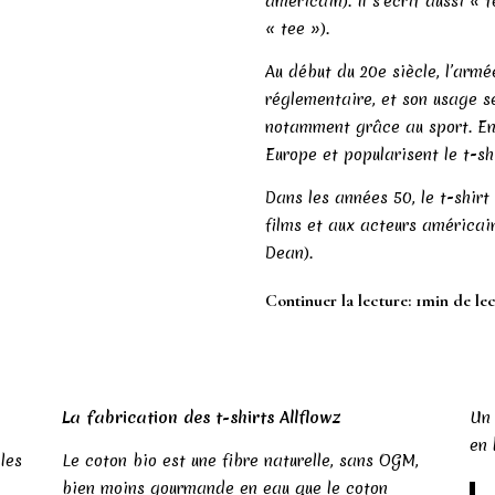
américain). Il s’écrit aussi « t
« tee »).
Au début du 20e siècle, l’arm
réglementaire, et son usage s
notamment grâce au sport. En
Europe et popularisent le t-s
Dans les années 50, le t-shir
films et aux acteurs américai
Dean).
Continuer la lecture: 1min de le
La fabrication des t-shirts Allflowz
Un 
en 
les
Le coton bio est une fibre naturelle, sans OGM,
bien moins gourmande en eau que le coton