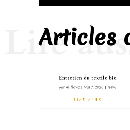
Lire aus
Articles
Entretien du textile bio
par
Allflowz
|
Mai 7, 2020
|
News
LIRE PLUS