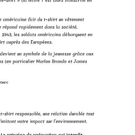
ee-shirt » (la lettre T est alors transcrite en
ée américaine fait du t-shirt un vêtement
e répand rapidement dans la société,
 1943, les soldats américains débarquent en
hirt auprès des Européens.
t devient un symbole de la jeunesse grâce aux
ns (en particulier Marlon Brando et James
cture
t-shirt responsable, une relation durable tout
limitant notre impact sur l’environnement.