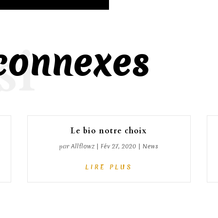
si
 connexes
Le bio notre choix
par
Allflowz
|
Fév 27, 2020
|
News
LIRE PLUS